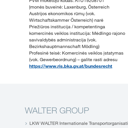
PVM mokėtojo kodas: ATU19208701
Įmonės buveinė: Laxenburg, Österreich
Austrijos ekonomikos rūmų (vok.
Wirtschaftskammer Österreich) narė
Priežiūros institucija / kompetentinga
komercinės veiklos institucija: Mėdlingo rajono
savivaldybės administracija (vok.
Bezirkshauptmannschaft Mödling)
Profesinė teisė: Komercinės veiklos įstatymas
(vok. Gewerbeordnung) – galite rasti adresu
https://www.ris.bka.gv.at/bundesrecht
WALTER GROUP
LKW WALTER Internationale Transportorganisat