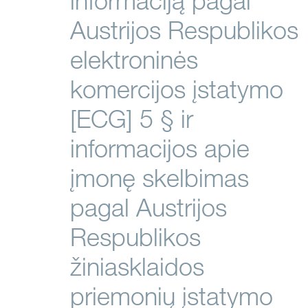
informaciją pagal
Austrijos Respublikos
elektroninės
komercijos įstatymo
[ECG] 5 § ir
informacijos apie
įmonę skelbimas
pagal Austrijos
Respublikos
žiniasklaidos
priemonių įstatymo