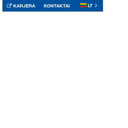
LT
KARJERA
KONTAKTAI
Srbija
SR
Suomi
FI
Sverige
SV
Таджикистан
RU
Türkiye
TR
Туркменистан
RU
Україна
UK
United Kingdom
EN
Узбекистан
RU