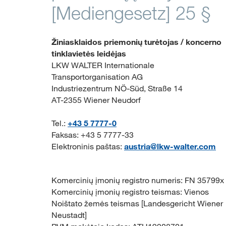
[Mediengesetz] 25 §
Žiniasklaidos priemonių turėtojas / koncerno
tinklavietės leidėjas
LKW WALTER Internationale
Transportorganisation AG
Industriezentrum NÖ-Süd, Straße 14
AT-2355 Wiener Neudorf
Tel.:
+43 5 7777-0
Faksas: +43 5 7777-33
Elektroninis paštas:
austria@lkw-walter.com
Komercinių įmonių registro numeris: FN 35799x
Komercinių įmonių registro teismas: Vienos
Noištato žemės teismas [Landesgericht Wiener
Neustadt]