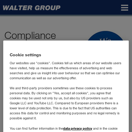
Walter
Group
Compliance
Compliance означает соблюдение
Cookie settings
законных норм и внутренних
Our websites use "cookies". Cookies tell us which areas of our website users
правил предприятия. Мы
have visited, help us measure the effectiveness of advertising and web
осуществляем
searches and give us insight into user behaviour so that we can optimise our
предпринимательскую деятельность в соответствии с
communication as well as our advertising offer.
действующим законодательством, нашим
We and third-party providers sometimes use these cookies to process
Code of Conduct
и другими внутренними
personal data. By clicking on "Yes, accept all cookies", you agree that
cookies may be used not only by us, but also by US providers such as
нормативными документами и
Google LLC and YouTube LLC. Compared to European providers there is a
инструкциями. Compliance является неотъемлемой
lower level of data protection. This is due to the fact that US authorities can
составляющей нашей социальной ответственности.
access this data for control and monitoring purposes and no legal remedy is
possible against it.
data privacy policy
You can find further information in the
and in the cookie