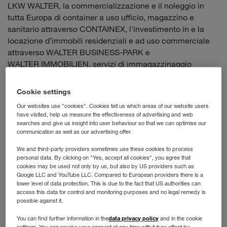
LKW WALTER, la commercializzazione e il noleggio in
tutta Europa di container a uso ufficio, magazzino e
sanitario attraverso CONTAINEX, l'investimento in e la
locazione d’immobili residenziali e ad uso commerciale
attraverso WALTER BUSINESS-PARK e
WALTER IMMOBILIEN, servizi di immagazzinaggio
attraverso WALTER LAGER-BETRIEBE cosi come leasing
di rimorchi e motrici attraverso WALTER LEASING.
Cookie settings
Our websites use "cookies". Cookies tell us which areas of our website users
Il WALTER GROUP
have visited, help us measure the effectiveness of advertising and web
searches and give us insight into user behaviour so that we can optimise our
communication as well as our advertising offer.
Gruppo privato austriaco con management interno
We and third-party providers sometimes use these cookies to process
Fondato nel 1924
personal data. By clicking on "Yes, accept all cookies", you agree that
cookies may be used not only by us, but also by US providers such as
Più di 5.000 dipendenti
Google LLC and YouTube LLC. Compared to European providers there is a
lower level of data protection. This is due to the fact that US authorities can
€ 3,53 miliardi di fatturato nell'esercizio 2024/2025
access this data for control and monitoring purposes and no legal remedy is
possible against it.
Valutazione di solvibilità di prim'ordine da parte di
data privacy policy
You can find further information in the
and in the cookie
agenzie internazionali di informazione finanziaria