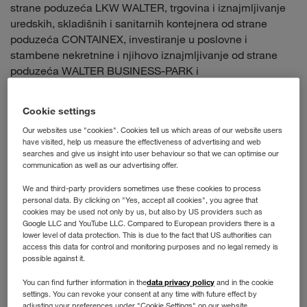
strane poduzeća LKW WALTER, trgovina i iznajmljivanje
uredskih, skladišnih i sanitarnih kontejnera od strane
poduzeća CONTAINEX, investiranje u poslovne i
stambene nekretnine i njihovo iznajmljivanje od strane
poduzeća WALTER BUSINESS-PARK i
WALTER IMMOBILIEN , usluge skladištenja od strane
poduzeća WALTER LAGER-BETRIEBE kao i leasing
Cookie settings
prikolica i tegljača od strane poduzeća WALTER LEASING.
Our websites use "cookies". Cookies tell us which areas of our website users
have visited, help us measure the effectiveness of advertising and web
Grupacija WALTER GROUP
searches and give us insight into user behaviour so that we can optimise our
communication as well as our advertising offer.
We and third-party providers sometimes use these cookies to process
Austrijsko privatno poduzeće pod vodstvom
personal data. By clicking on "Yes, accept all cookies", you agree that
menadžmenta
cookies may be used not only by us, but also by US providers such as
Google LLC and YouTube LLC. Compared to European providers there is a
Osnovan 1924. godine
lower level of data protection. This is due to the fact that US authorities can
access this data for control and monitoring purposes and no legal remedy is
Više od 5.000 zaposlenika
possible against it.
Godišnji promet 2024/2025 iznosio je € 3,53 Mrd.
data privacy policy
You can find further information in the
and in the cookie
settings. You can revoke your consent at any time with future effect by
Vrhunska ocjena našeg boniteta od strane priznatih
adjusting your preferences under "Cookie Settings" on our website.