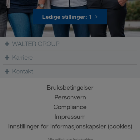
Ledige stillinger: 1
WALTER GROUP
Karriere
Kontakt
Bruksbetingelser
Personvern
Compliance
Impressum
Innstillinger for informasjonskapsler (cookies)
Alle rettigheter forbeholdes