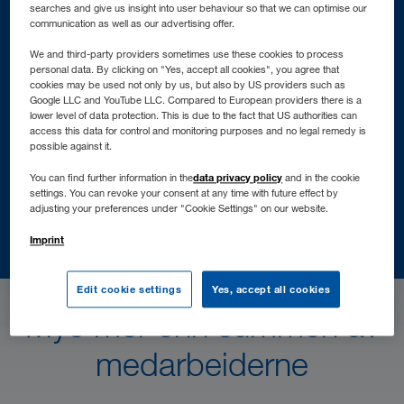
searches and give us insight into user behaviour so that we can optimise our
Skap mer plass med containere
communication as well as our advertising offer.
WALTER LEASING
We and third-party providers sometimes use these cookies to process
personal data. By clicking on "Yes, accept all cookies", you agree that
Truck & Trailer Center Austria
cookies may be used not only by us, but also by US providers such as
Google LLC and YouTube LLC. Compared to European providers there is a
WALTER BUSINESS-PARK
lower level of data protection. This is due to the fact that US authorities can
access this data for control and monitoring purposes and no legal remedy is
Kontor og lager sør for Wien
possible against it.
WALTER LAGER-BETRIEBE
data privacy policy
You can find further information in the
and in the cookie
Kompetanse i lagerstyring
settings. You can revoke your consent at any time with future effect by
adjusting your preferences under "Cookie Settings" on our website.
WALTER REAL ESTATE
Imprint
More property per square metre
Edit cookie settings
Yes, accept all cookies
Mye mer enn summen av
medarbeiderne