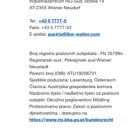
Industriezentrum NÖ-Süd, Straße 14
AT-2355 Wiener Neudorf
Tel.:
+43 5 7777-0
Faks: +43 5 7777-33
E-pošta:
austria@lkw-walter.com
Broj registra poslovnih subjekata : FN 35799x
Registarski sud : Pokrajinski sud Wiener
Neustadt
Porezni broj (OIB): ATU19208701
Sjedište poduzeća: Laxenburg, Österreich
Članica: Austrijska gospodarska komora
Nadzorno tijelo / nadležno tijelo za poslovni
subjekt: Okružno poglavarstvo Mödling
Profesionalno pravo: Zakon o poslovnim
djelatnostima - dostupno na
https://www.ris.bka.gv.at/bundesrecht