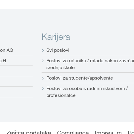
Karijera
ion AG
Svi poslovi
b.H.
Poslovi za učenike / mlade nakon završe
srednje škole
Poslovi za studente/apsolvente
Poslovi za osobe s radnim iskustvom /
profesionalce
a
Zaštita podataka
Compliance
Impresum
Po