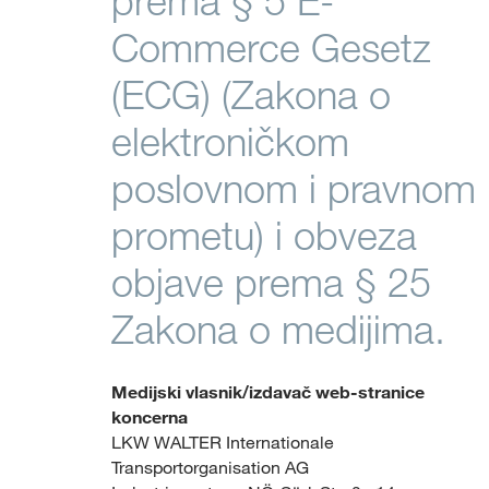
prema § 5 E-
Commerce Gesetz
(ECG) (Zakona o
elektroničkom
poslovnom i pravnom
prometu) i obveza
objave prema § 25
Zakona o medijima.
Medijski vlasnik/izdavač web-stranice
koncerna
LKW WALTER Internationale
Transportorganisation AG