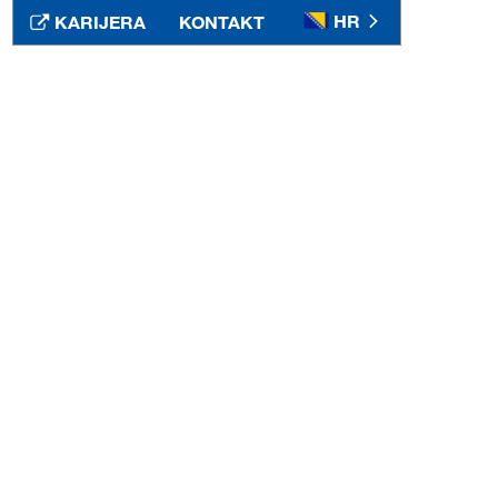
HR
KARIJERA
KONTAKT
Srbija
SR
Suomi
FI
Sverige
SV
Таджикистан
RU
Türkiye
TR
Туркменистан
RU
Україна
UK
United Kingdom
EN
Узбекистан
RU