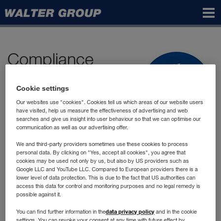
Walter
Group
Compliance
La Compliance signifie le respect
Cookie settings
des dispositions légales et internes à
Our websites use "cookies". Cookies tell us which areas of our website users
l'entreprise. Nos activités
have visited, help us measure the effectiveness of advertising and web
commerciales sont conformes aux
searches and give us insight into user behaviour so that we can optimise our
communication as well as our advertising offer.
lois, à notre
Code of Conduct
et aux autres directives et
instructions internes. La Compliance est pour nous partie
We and third-party providers sometimes use these cookies to process
personal data. By clicking on "Yes, accept all cookies", you agree that
intégrante de notre responsabilité sociale.
cookies may be used not only by us, but also by US providers such as
Google LLC and YouTube LLC. Compared to European providers there is a
lower level of data protection. This is due to the fact that US authorities can
Les directives de Compliance établies dans notre
access this data for control and monitoring purposes and no legal remedy is
possible against it.
Code of Conduct
sont complétées par notre système
d'alerte "We care". Les collaboratrices et collaborateurs,
data privacy policy
You can find further information in the
and in the cookie
settings. You can revoke your consent at any time with future effect by